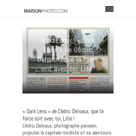
Nord Éclair : « Dark
Lens » de Cédric
Delsaux, que la force
soit avec toi, Lille !
2012
,
FESTIVAL
,
TRANSPHOTO
« Dark Lens » de Cédric Delsaux, que la
force soit avec toi, Lille !
Cédric Delsaux, photographe parisien,
propulse la capitale nordiste et ss alentours