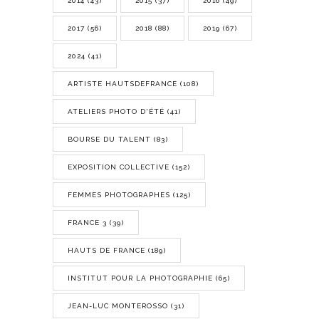
2014
(43)
2015
(37)
2016
(49)
2017
(56)
2018
(88)
2019
(67)
2024
(41)
ARTISTE HAUTSDEFRANCE
(108)
ATELIERS PHOTO D'ÉTÉ
(41)
BOURSE DU TALENT
(83)
EXPOSITION COLLECTIVE
(152)
FEMMES PHOTOGRAPHES
(125)
FRANCE 3
(39)
HAUTS DE FRANCE
(189)
INSTITUT POUR LA PHOTOGRAPHIE
(65)
JEAN-LUC MONTEROSSO
(31)