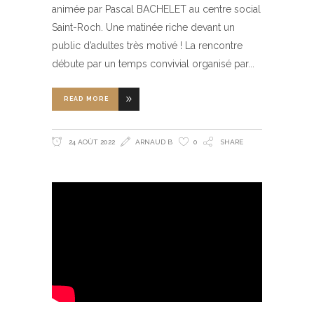
animée par Pascal BACHELET au centre social
Saint-Roch. Une matinée riche devant un
public d’adultes très motivé ! La rencontre
débute par un temps convivial organisé par
READ MORE
24 AOÛT 2022
ARNAUD B
0
SHARE