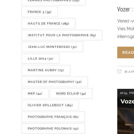
FEMMES PHOTOGRAPHES
(125)
Vozer 
FRANCE 3
(39)
Venez-vo
HAUTS DE FRANCE
(189)
Vies Mob
INSTITUT POUR LA PHOTOGRAPHIE
(65)
interrog
JEAN-LUC MONTEROSSO
(31)
READ
LILLE 2004
(31)
MARTINE AUBRY
(75)
18 JUI
MASTER OF PHOTOGRAPHY
(52)
,
2019
PR
MEP
(44)
NORD ÉCLAIR
(34)
OLIVIER SPILLEBOUT
(184)
PHOTOGRAPHE FRANÇAIS
(81)
PHOTOGRAPHE POLONAIS
(51)