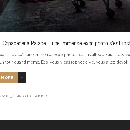
 “Copacabana Palace” : une immense expo photo s’est insta
ana Palace” : une immense expo photo s’est installée à Euralille Si vou
e un tour quand même. Et si vous y passez votre vie, vous allez devoir
 MORE
N 2018
MAISON DE LA PHOTO