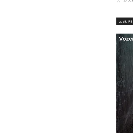
20 OCT
,
2018
FE