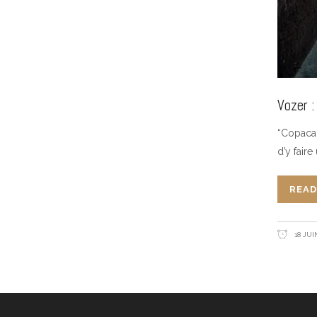
Vozer :
“Copacab
d’y fair
READ
18 JUI