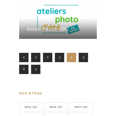
Ateliers Photo en NORD
1
2
3
4
5
6
NOS #TAGS
2003
(31)
2004
(37)
2007
(32)